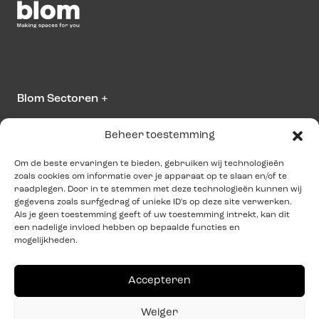
Blom Sectoren
+
Beheer toestemming
Over Blom
+
Om de beste ervaringen te bieden, gebruiken wij technologieën
zoals cookies om informatie over je apparaat op te slaan en/of te
Neem contact op
raadplegen. Door in te stemmen met deze technologieën kunnen wij
gegevens zoals surfgedrag of unieke ID's op deze site verwerken.
info@blominteriors.com
Als je geen toestemming geeft of uw toestemming intrekt, kan dit
een nadelige invloed hebben op bepaalde functies en
+31 (0)515 33 41 00
mogelijkheden.
Adresgegevens
Accepteren
Zeilmakersstraat 4
Weiger