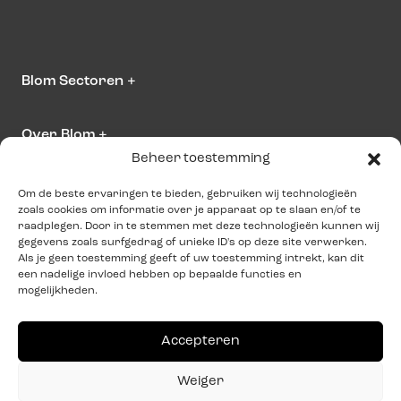
Blom Sectoren
+
Over Blom
+
Beheer toestemming
Neem contact op
Om de beste ervaringen te bieden, gebruiken wij technologieën
zoals cookies om informatie over je apparaat op te slaan en/of te
info@blominteriors.com
raadplegen. Door in te stemmen met deze technologieën kunnen wij
gegevens zoals surfgedrag of unieke ID's op deze site verwerken.
+31 (0)515 33 41 00
Als je geen toestemming geeft of uw toestemming intrekt, kan dit
een nadelige invloed hebben op bepaalde functies en
mogelijkheden.
Adresgegevens
Zeilmakersstraat 4
Accepteren
8601 WT
Sneek
Weiger