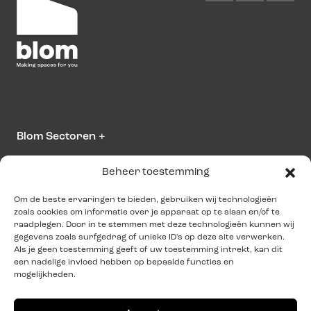
Blom Sectoren
+
Beheer toestemming
Over Blom
+
Om de beste ervaringen te bieden, gebruiken wij technologieën
zoals cookies om informatie over je apparaat op te slaan en/of te
Neem contact op
raadplegen. Door in te stemmen met deze technologieën kunnen wij
gegevens zoals surfgedrag of unieke ID's op deze site verwerken.
info@blominteriors.com
Als je geen toestemming geeft of uw toestemming intrekt, kan dit
een nadelige invloed hebben op bepaalde functies en
+31 (0)515 33 41 00
mogelijkheden.
Adresgegevens