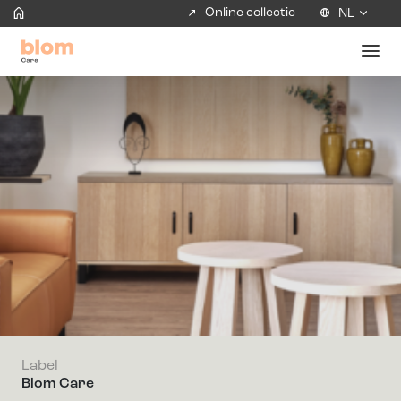
Online collectie
NL
Label
Blom Care