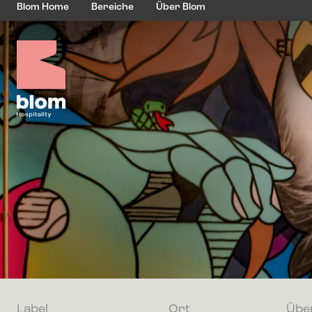
Blom Home
Bereiche
Über Blom
Label
Ort
Übe