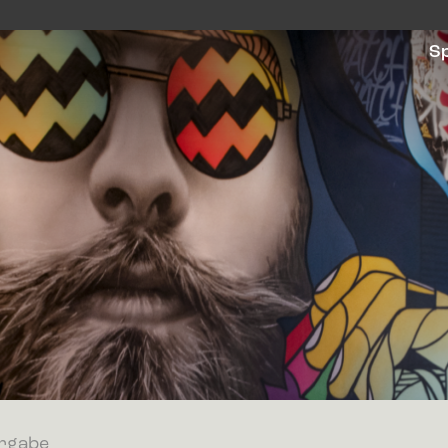
S
rgabe