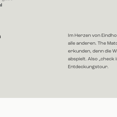
l
r
Im Herzen von Eindhove
alle anderen. The Matc
erkunden, denn die We
abspielt. Also „check 
Entdeckungstour.