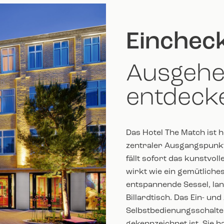
Eincheck
Ausgehe
entdeck
Das Hotel The Match ist h
zentraler Ausgangspunkt
fällt sofort das kunstvol
wirkt wie ein gemütliche
entspannende Sessel, la
Billardtisch. Das Ein- un
Selbstbedienungsschalte