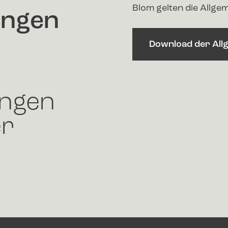
Blom gelten die Allg
ungen
Download der All
ungen
er