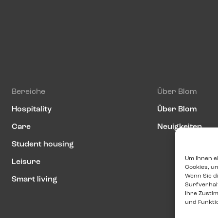
Bereiche
Über Blom
Hospitality
Über Blom
Care
Neuigkeiten
Student housing
Um Ihnen ei
Leisure
Cookies, u
Wenn Sie d
Smart living
Surfverhal
Ihre Zusti
und Funkti