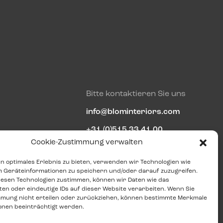
Bitte kontaktieren Sie uns
info@blominteriors.com
+31 (0)515 33 41 00
Cookie-Zustimmung verwalten
n optimales Erlebnis zu bieten, verwenden wir Technologien wie
Adressdaten
m Geräteinformationen zu speichern und/oder darauf zuzugreifen.
iesen Technologien zustimmen, können wir Daten wie das
Zeilmakersstraat 4
ten oder eindeutige IDs auf dieser Website verarbeiten. Wenn Sie
mmung nicht erteilen oder zurückziehen, können bestimmte Merkmale
8601 WT
Sneek
onen beeinträchtigt werden.