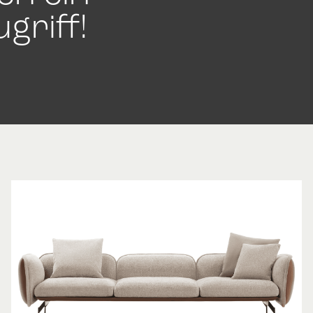
griff!