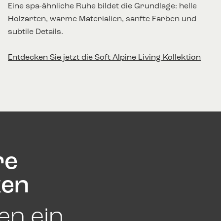
Eine spa-ähnliche Ruhe bildet die Grundlage: helle
Holzarten, warme Materialien, sanfte Farben und
subtile Details.
Entdecken Sie jetzt die Soft Alpine Living Kollektion
re
ken
en ein