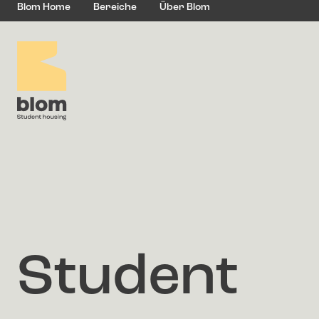
Blom Home
Bereiche
Über Blom
Student