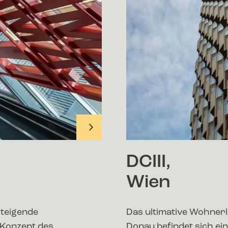
DCIII,
Wien
steigende
Das ultimative Wohnerl
Konzept des
Donau befindet sich e