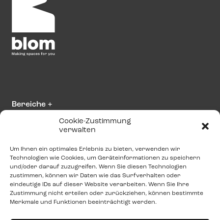
Bereiche
+
Cookie-Zustimmung
verwalten
Über Blom
+
Um Ihnen ein optimales Erlebnis zu bieten, verwenden wir
Technologien wie Cookies, um Geräteinformationen zu speichern
Bitte kontaktieren Sie uns
und/oder darauf zuzugreifen. Wenn Sie diesen Technologien
zustimmen, können wir Daten wie das Surfverhalten oder
info@blominteriors.com
eindeutige IDs auf dieser Website verarbeiten. Wenn Sie Ihre
Zustimmung nicht erteilen oder zurückziehen, können bestimmte
+31 (0)515 33 41 00
Merkmale und Funktionen beeinträchtigt werden.