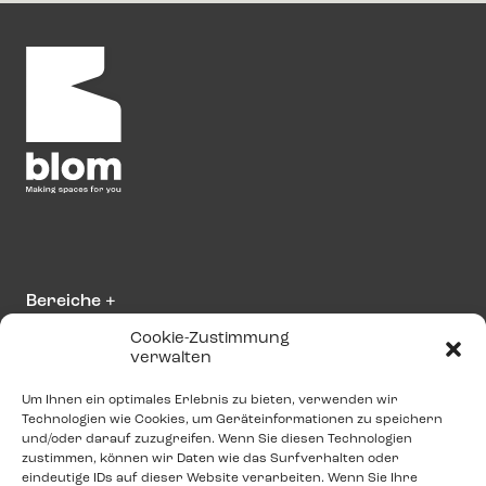
Bereiche
+
Cookie-Zustimmung
verwalten
Über Blom
+
Um Ihnen ein optimales Erlebnis zu bieten, verwenden wir
Technologien wie Cookies, um Geräteinformationen zu speichern
Bitte kontaktieren Sie uns
und/oder darauf zuzugreifen. Wenn Sie diesen Technologien
zustimmen, können wir Daten wie das Surfverhalten oder
info@blominteriors.com
eindeutige IDs auf dieser Website verarbeiten. Wenn Sie Ihre